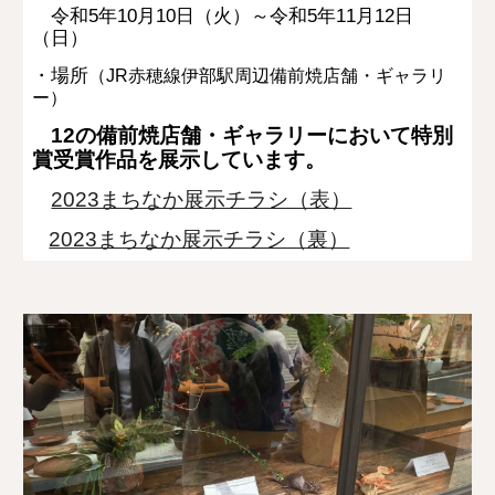
令和5年10月10日（火）～
令和5年11月12日
（日）
・場所
（JR赤穂線伊部駅周辺備前焼店舗・ギャラリ
ー）
12の
備前焼店舗・ギャラリーにおいて特別
賞受賞作品を展示しています。
2023まちなか展示チラシ（表）
2023まちなか展示チラシ（裏）