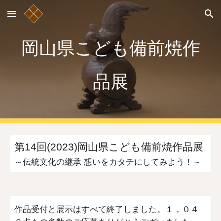
Skip to main content
Skip to navigation
岡山県こども備前焼作
品展
第14回
(
2023
)
岡山県こども備前焼作品展
～
伝統文化の継承
想いをカタチにしてみよう！～
作品受付と展示はすべて終了しました。１，０４