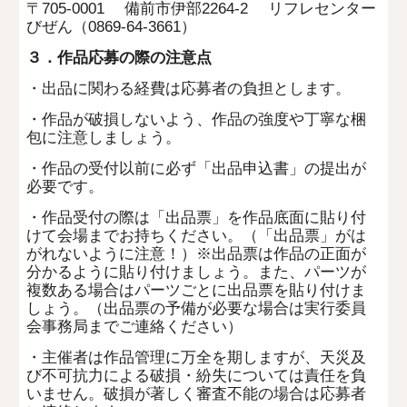
〒705-0001 備前市伊部2264-2 リフレセンター
びぜん（0869-64-3661）
３．作品応募の際の注意点
・出品に関わる経費は応募者の負担とします。
・作品が破損しないよう、作品の強度や丁寧な梱
包に注意しましょう。
・作品の受付以前に必ず「出品申込書」の提出が
必要です。
・作品受付の際は「出品票」を作品底面に貼り付
けて会場までお持ちください。（「出品票」がは
がれないように注意！）※出品票は作品の正面が
分かるように貼り付けましょう。また、パーツが
複数ある場合はパーツごとに出品票を貼り付けま
しょう。（出品票の予備が必要な場合は実行委員
会事務局までご連絡ください）
・主催者は作品管理に万全を期しますが、天災及
び不可抗力による破損・紛失については責任を負
いません。破損が著しく審査不能の場合は応募者