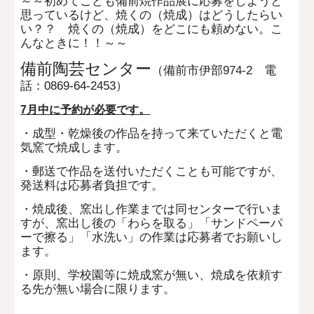
～～初めてこども備前焼作品展に応募をしようと
思っているけど、焼くの（焼成）はどうしたらい
い？？
焼くの（焼成）をどこにも頼めない。こ
んなときに！！～～
備前陶芸センター
（備前市伊部974-2 電
話：0869-64-2453）
7月中に予約が必要です。
・
成型・乾燥後の作品を持って来ていただくと電
気窯で焼成します。
・郵送で作品を送付いただくことも可能ですが、
発送料は応募者負担です。
・焼成後、窯出し作業までは同センターで行いま
すが、窯出し後の「わらを取る」「サンドペーパ
ーで擦る」「水洗い」の作業は応募者でお願いし
ます。
・原則、学校園等に焼成窯が無い、焼成を依頼す
る先が無い場合に限ります。