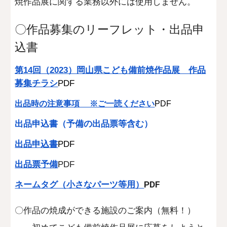
焼作品展に関する業務以外には使用しません。
〇
作品募集のリーフレット・
出品申
込書
第1
4
回（2023）岡山県こども備前焼作品展 作品
募集チラシ
PDF
出品時の注意事項 ※ご一読ください
PDF
出品申込書（予備の出品票等含む）
出品申込書
PDF
出品票予備
PDF
ネームタグ（小さなパーツ等用）
PDF
〇作品の焼成ができる施設のご案内（無料！）