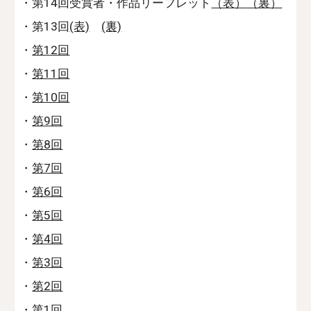
・第14回受賞者・作品リーフレット
（表）
（裏）
・第13回
(表)
(裏)
・
第12回
・
第11回
・
第10回
・
第9回
・
第8回
・
第7回
・
第6回
・
第5回
・
第4回
・
第3回
・
第2回
・
第1回