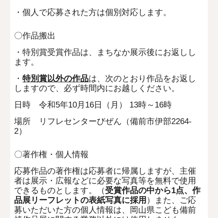
・個人で応募された方は個別対応します。
〇作品搬出
・特別賞受賞作品は、まちなか展示後にお返しし
ます。
・
特別賞以外の作品
は、次のとおり作品をお返し
しますので、必ず時間内にお越しください。
日時 令和5年10月16日（月） 13時～16時
場所 リフレセンターびぜん（備前市伊部2264-
2）
〇著作権・個人情報
応募作品の著作権は応募者に帰属しますが、主催
者は展示・広報などに必要な写真等を無料で使用
できるものとします。（
受賞作品の中から1点、作
品展リーフレットの表紙写真に採用
）また、ご応
募いただいた方の個人情報は、岡山県こども備前