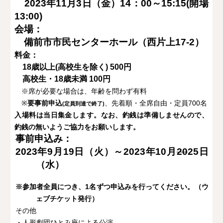
2023年11月3日（金）14：00～15:15(開場
13:00)
会場：
備前市市民センターホール（西片上17-2）
料金：
18歳以上(高校生を除く) 500円
高校生・18歳未満 100円
※席が必要な場合は、年齢を問わず有料
※
要事前申込
、先着順・全席自由・定員700名
(定員到達で終了)
入場料は当日集金します。なお、釣銭は準備しませんので、
釣銭の無いようご協力をお願いします。
事前申込み：
2023年9月19日（火）～2023年10月
20
25
日
（水）
※参加者全員につき、1名ずつ申込みを行ってください。（ウ
ェブチケット発行）
その他
・人形劇団ひとみ座による公演