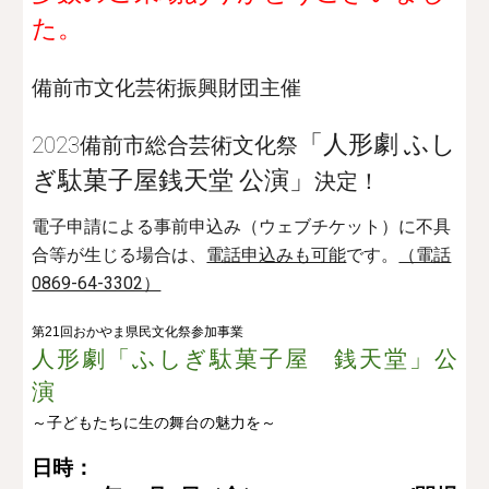
た。
備前市文化芸術振興財団主催
「人形劇 ふし
2023備前市総合芸術文化祭
ぎ駄菓子屋銭天堂 公演」
決定！
電子申請による事前申込み（ウェブチケット）に不具
合等が生じる場合は、
電話申込みも可能
です。
（電話
0869-64-3302）
第21回おかやま県民文化祭参加事業
人形劇「ふしぎ駄菓子屋 銭天堂」公
演
～子どもたちに生の舞台の魅力を～
日時：